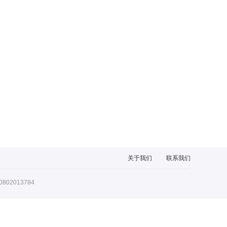
关于我们
联系我们
02013784