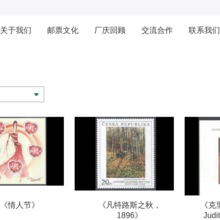
关于我们
邮票文化
厂庆回顾
交流合作
联系我们
《情人节》
《凡特路斯之秋，
《克
1896》
Judi