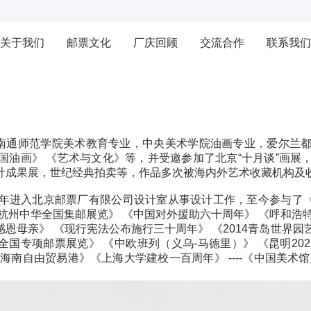
关于我们
邮票文化
厂庆回顾
交流合作
联系我们
南通师范学院美术教育专业，中央美术学院油画专业，爱尔兰
中国油画》 《艺术与文化》等，并受邀参加了北京“十月谈”画
计成果展，世纪经典拍卖等，作品多次被海内外艺术收藏机构及
7年进入北京邮票厂有限公司设计室从事设计工作，至今参与了《内
《杭州中华全国集邮展览》 《中国对外援助六十周年》 《呼和浩
感恩母亲》 《现行宪法公布施行三十周年》 《2014青岛世界园
中华全国专项邮票展览》 《中欧班列（义乌-马德里）》 《昆明2
- 《海南自由贸易港》《上海大学建校一百周年》 ----《中国