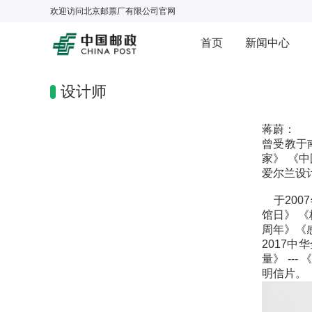
欢迎访问
北京邮票厂有限公司
官网
首页
新闻中心
设计师
蒋蔚：
曾受教于
家》 《
爱尔兰设
于200
馆日》 
周年》《
2017
量》 --
明信片。