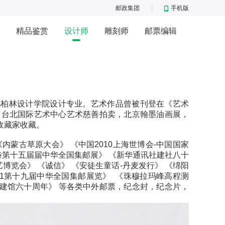
邮政集团
手机版
精品鉴赏
设计师
雕刻师
邮票编辑
都柏林设计学院设计专业。艺术作品曾被刊登在《艺术
展，台北国际艺术中心艺术慈善拍卖，北京翰墨油画展，
收藏家收藏。
蒙古草原大会》 《中国2010上海世博会-中国国家
特第十五届届中华全国集邮展》 《新华通讯社建社八十
艺博览会》 《诚信》 《安徒生童话-丹麦发行》 《绵阳
021第十九届中华全国集邮展览》 《珠穆拉玛峰高程测
美术馆建馆六十周年》 等各类中外邮票，纪念封，纪念片，