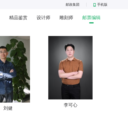
邮政集团
手机版
精品鉴赏
设计师
雕刻师
邮票编辑
李可心
刘健