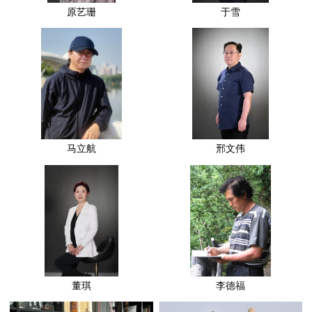
原艺珊
于雪
马立航
邢文伟
董琪
李德福