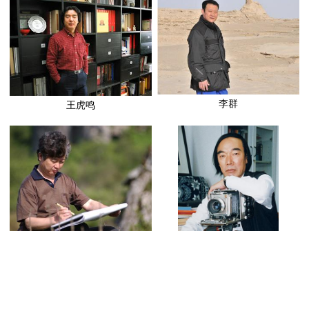
李群
王虎鸣
姜伟杰
任国恩