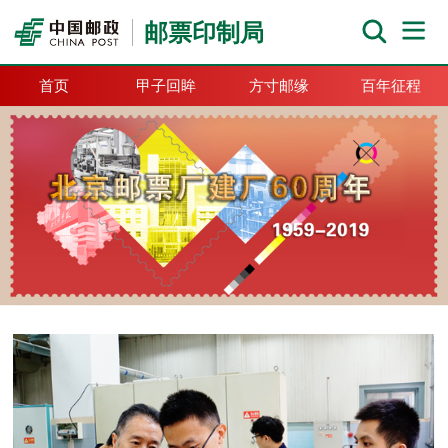
邮票印制局
首页
甲子回眸
方寸邮缘
百年征程