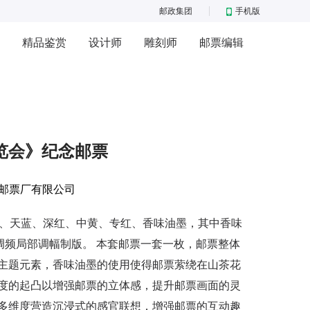
邮政集团
手机版
精品鉴赏
设计师
雕刻师
邮票编辑
览会》纪念邮票
邮票厂有限公司
、天蓝、深红、中黄、专红、香味油墨，其中香味
调频局部调幅制版。 本套邮票一套一枚，邮票整体
主题元素，香味油墨的使用使得邮票萦绕在山茶花
度的起凸以增强邮票的立体感，提升邮票画面的灵
多维度营造沉浸式的感官联想，增强邮票的互动趣