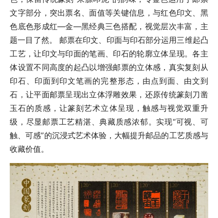
文字部分，突出票名、面值等关键信息，与红色印文、黑
色底色形成红—金—黑经典三色搭配，视觉层次丰富，主
题一目了然。 邮票在印文、印面与印石部分运用三维起凸
工艺，让印文与印面的笔画、印石的轮廓立体呈现。各主
体设置不同高度的起凸以增强邮票的立体感，真实复刻从
印石、印面到印文笔画的完整形态，由点到面、由文到
石，让平面邮票呈现出立体浮雕效果，还原传统篆刻刀凿
玉石的质感，让篆刻艺术立体呈现，触感与视觉双重升
级，尽显邮票工艺精湛、典藏质感浓郁。实现“可视、可
触、可感”的沉浸式艺术体验，大幅提升邮品的工艺质感与
收藏价值。