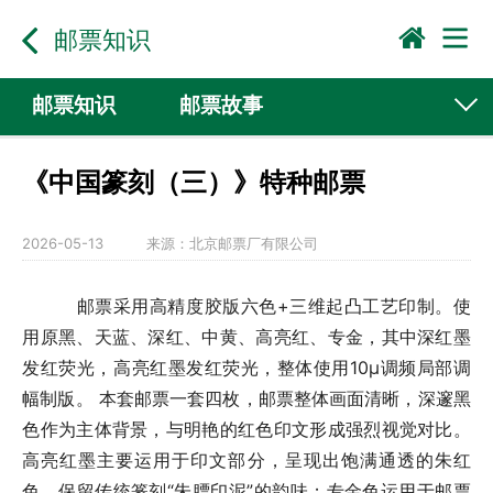
邮票知识
邮票知识
邮票故事
《中国篆刻（三）》特种邮票
2026-05-13
来源：
北京邮票厂有限公司
邮票采用高精度胶版六色+三维起凸工艺印制。使
用原黑、天蓝、深红、中黄、高亮红、专金，其中深红墨
发红荧光，高亮红墨发红荧光，整体使用10μ调频局部调
幅制版。 本套邮票一套四枚，邮票整体画面清晰，深邃黑
色作为主体背景，与明艳的红色印文形成强烈视觉对比。
高亮红墨主要运用于印文部分，呈现出饱满通透的朱红
色，保留传统篆刻“朱膘印泥”的韵味；专金色运用于邮票