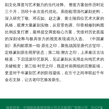
刻文化厚度与艺术魅力的当代诠释。 整套方案创作历时近
三个月，历经十余次迭代优化。系统梳理清代篆刻史料，
深入研究丁敬、邓石如、赵之谦、黄士陵四位艺术大家的
风格，观摩大量篆刻实物，从背景色调、印章精修到构图
比例反复打磨，最终提交两套核心方案，凭借对历史底蕴
的深刻诠释与极具张力的视觉表现成功入选。 《中国篆
刻》系列邮票第一组·原生之印，聚焦战国至唐代古玺印，
定格篆刻原生萌芽状态；第二组·溯古之印，上承秦汉古法
根基，下启流派印艺新风，见证篆刻从实用走向纯艺术的
关键蜕变；第三组·时空之印，既是对前两组的完整延续，
更是对千年篆刻艺术的阶段凝练，在方寸之间串联起千年
金石文脉，让古老印艺焕发新生。
版权所有：中国邮政集团有限公司北京邮票厂有限公司
京ICP备