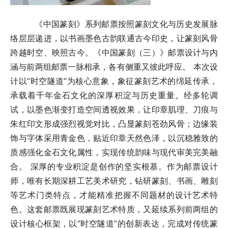
《中国篆刻》系列邮票按照篆刻文化与历史发展脉
络层层递进，以书画墨色古韵联通古今印史，让篆刻风骨
跨越时空、映照古今。《中国篆刻（三）》邮票设计与内
涵与前两组邮票一脉相承，各有侧重又彼此呼应。 本次设
计以“时空隧道”为核心意象，象征篆刻艺术的绵延传承，
承载着千年金石文化的深厚积淀与历史重量。经多轮调
试，以墨色渐变打造空间透视效果，让印章肌理、刀痕与
朱红印文形成强烈视觉对比，凸显篆刻苍劲风骨；边缘装
饰与字体采用青金色，贴近印章天然色泽，以沉稳雅致的
质感强化金石文化属性，实现传统韵味与现代审美完美融
合。 深厚的专业积淀是创作的坚实根基。作为邮票设计
师，唯有长期深耕工艺美术研究，钻研篆刻、书画、雕刻
等艺术门类特点，才能精准把握不同题材的设计艺术特
色。这套邮票既展现篆刻艺术特质，又延续系列前两组的
设计核心框架，以“时空隧道”的创新表达，完成对传统篆