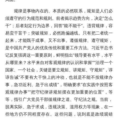
规律是事物内在的、本质的必然联系，规矩是人们必
须遵守的行为规范和规则。前者揭示趋势方向，决定“怎么
干”；后者划定行为边界，回答“能不能干”。违背规律，容
易蛮干盲干；突破规矩，必然跑偏越线。只有把二者统一
起来，才能既干成事、又不出事。遵循规律、遵守规矩，
是中国共产党人的优良传统和重要工作方法。习近平总书
记反复强调这一重要原则，鲜明指出“领导要有水平，水平
从哪里来？水平来自对客观规律的认识和掌握”“治理一个
国家、一个社会，关键是要立规矩、讲规矩、守规矩”，谆
谆告诫“不要有大干快上的冲动，也就是不能不按规律办
事，急功近利、急于出成绩”，明确要求“在实践中按照客
观规律办事”“把守纪律讲规矩摆在更加重要的位置”，等
等，指引广大党员干部循规律之道、守纪法之规。当前，
脱离实际、急于求成，违规决策、滥用权力等现象，在一
些地方仍不同程度存在。这些问题，说到底是政绩观错