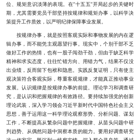
位、规矩意识淡薄的表现。在“十五五”开局起步的关键时
期，尤其需要党员干部坚持按规律和规矩办事，以科学决
策提升工作质效，以严明纪律保障事业发展。
按规律办事，就是按照客观实际和事物发展的内在逻
辑办事，而不能凭主观愿望行事。现实中，个别干部不乏
做好工作的热情，也有一股子闯劲干劲，但由于缺乏科学
精神和求实态度，往往忙错方向、用错力气，结果不仅没
出业绩，反而留下包袱和隐患。实践反复证明，只有使主
观决策符合客观实际，尊重客观规律，才能真正推动事业
发展。认识规律是按规律办事的前提。理论学习和调查研
究，是认识和把握规律的有效路径。要持续加强党的创新
理论武装，深入学习领会习近平新时代中国特色社会主义
思想，善于运用这一科学理论观察形势、分析问题、谋划
工作，不断提高从繁杂问题中把握规律、从苗头问题中研
判趋势、从偶然问题中洞察本质的能力。要用好调查研究