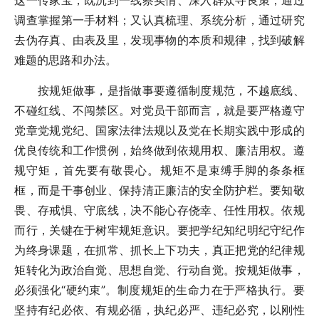
这一传家宝，既沉到一线察实情、深入群众寻良策，通过
调查掌握第一手材料；又认真梳理、系统分析，通过研究
去伪存真、由表及里，发现事物的本质和规律，找到破解
难题的思路和办法。
按规矩做事，是指做事要遵循制度规范，不越底线、
不碰红线、不闯禁区。对党员干部而言，就是要严格遵守
党章党规党纪、国家法律法规以及党在长期实践中形成的
优良传统和工作惯例，始终做到依规用权、廉洁用权。遵
规守矩，首先要有敬畏心。规矩不是束缚手脚的条条框
框，而是干事创业、保持清正廉洁的安全防护栏。要知敬
畏、存戒惧、守底线，决不能心存侥幸、任性用权。依规
而行，关键在于树牢规矩意识。要把学纪知纪明纪守纪作
为终身课题，在抓常、抓长上下功夫，真正把党的纪律规
矩转化为政治自觉、思想自觉、行动自觉。按规矩做事，
必须强化“硬约束”。制度规矩的生命力在于严格执行。要
坚持有纪必依、有规必循，执纪必严、违纪必究，以刚性