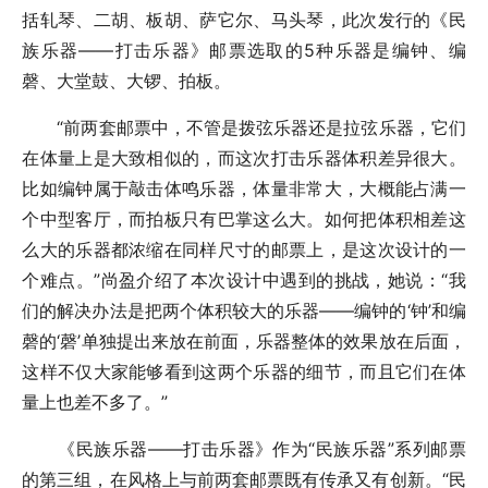
括轧琴、二胡、板胡、萨它尔、马头琴，此次发行的《民
族乐器——打击乐器》邮票选取的5种乐器是编钟、编
磬、大堂鼓、大锣、拍板。
“前两套邮票中，不管是拨弦乐器还是拉弦乐器，它们
在体量上是大致相似的，而这次打击乐器体积差异很大。
比如编钟属于敲击体鸣乐器，体量非常大，大概能占满一
个中型客厅，而拍板只有巴掌这么大。如何把体积相差这
么大的乐器都浓缩在同样尺寸的邮票上，是这次设计的一
个难点。”尚盈介绍了本次设计中遇到的挑战，她说：“我
们的解决办法是把两个体积较大的乐器——编钟的‘钟’和编
磬的‘磬’单独提出来放在前面，乐器整体的效果放在后面，
这样不仅大家能够看到这两个乐器的细节，而且它们在体
量上也差不多了。”
《民族乐器——打击乐器》作为“民族乐器”系列邮票
的第三组，在风格上与前两套邮票既有传承又有创新。“民