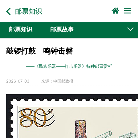
邮票知识
邮票知识
邮票故事
敲锣打鼓 鸣钟击磬
——《民族乐器——打击乐器》特种邮票赏析
2026-07-03
来源：
中国邮政报