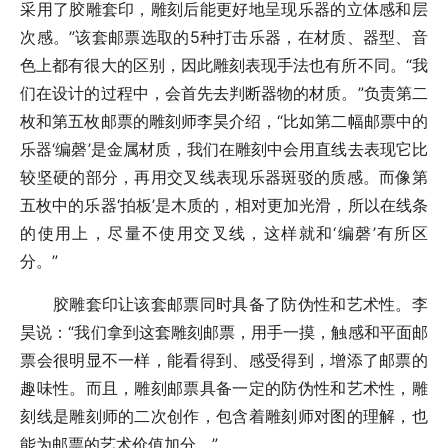
采用了胶雕套印，雕刻后能更好地呈现乐器的立体感和层
次感。”该套邮票选取的5种打击乐器，在材质、器型、音
色上都有很大的区别，因此雕刻表现手法也有所不同。“我
们在设计的过程中，会首先去判断器物的材质。”负责第二
枚和第五枚邮票的雕刻师李昊介绍，“比如第二幅邮票中的
乐器‘编磬’是金属材质，我们在雕刻中会用直线去表现它比
较坚硬的部分，再用交叉线表现乐器斑驳的质感。而像第
五枚中的乐器‘拍板’是木质的，相对更加光滑，所以在线条
的使用上，尽量不使用交叉线，这样就和‘编磬’有所区
分。”
胶雕套印让该套邮票同时具备了防伪性和艺术性。李
昊说：“我们拿到这套雕刻邮票，用手一摸，触感和平面邮
票会很明显不一样，能看得到、感受得到，增添了邮票的
趣味性。而且，雕刻邮票具备一定的防伪性和艺术性，雕
刻线是雕刻师的二次创作，包含着雕刻师对图的理解，也
能为邮票的艺术价值加分。”