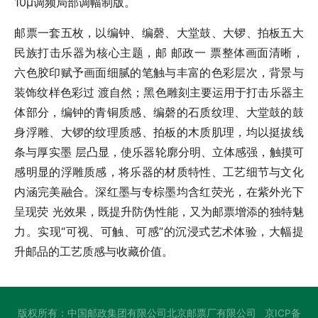
10μ调频局部调幅制版。
邮票一套五枚，以编钟、编磬、大堂鼓、大锣、拍板五大
民族打击乐器为核心主题，邮 邮政一 票整体画面清晰，
六色胶印赋予画面细腻的笔触与丰富的色彩层次，背景与
装饰纹样色彩过 渡自然；黑色雕刻主要运用于打击乐器主
体部分，编钟的青铜质感、编磬的石质纹理、大堂鼓的鼓
身浮雕、大锣的纹理质感、拍板的木质肌理，均以挺拔线
条与厚实墨 层凸显，使乐器轮廓分明、立体感强，触摸可
感明显的浮雕质感，将乐器的材质特性、工艺细节与文化
内涵完美融合。深红墨与专棕墨均含红荧光，在紫外光下
呈现荧 光效果，既提升防伪性能，又为邮票增添的独特魅
力。实现“可视、可触、可感”的沉浸式艺术体验，大幅提
升邮品的工艺质感与收藏价值。
版权所有：中国邮政集团有限公司北京邮票厂有限公司
京ICP备