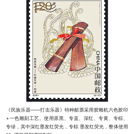
《民族乐器——打击乐器》特种邮票采用胶雕机六色胶印
+一色雕刻工艺。使用原黑、专蓝、深红、专黄、专棕、
专绿，其中深红墨发红荧光，专棕 墨发红荧光，整体使用