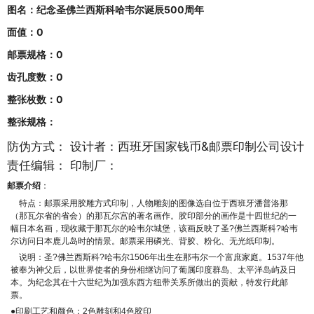
图名：
纪念圣佛兰西斯科哈韦尔诞辰500周年
面值：
0
邮票规格：
0
齿孔度数：
0
整张枚数：
0
整张规格：
防伪方式：
设计者：
西班牙国家钱币&邮票印制公司设计
责任编辑：
印制厂：
邮票介绍
：
特点：邮票采用胶雕方式印制，人物雕刻的图像选自位于西班牙潘普洛那
（那瓦尔省的省会）
的那瓦尔宫的著名画作。胶印部分的画作是十四世纪的一
幅日本名画，现收藏于那瓦尔的哈韦尔城堡，该画反映了圣?佛兰西斯科?哈韦
尔访问日本鹿儿岛时的情景。邮票采用磷光、背胶、粉化、无光纸印制。
说明：圣?佛兰西斯科?哈韦尔1506年出生在那韦尔一个富庶家庭。1537年他
被奉为神父后，以世界使者的身份相继访问了葡属印度群岛、太平洋岛屿及日
本。为纪念其在十六世纪为加强东西方纽带关系所做出的贡献，特发行此邮
票。
●印刷工艺和颜色：2色雕刻和4色胶印