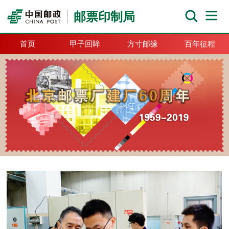
邮票印制局
首页
甲子回眸
方寸邮缘
百年征程