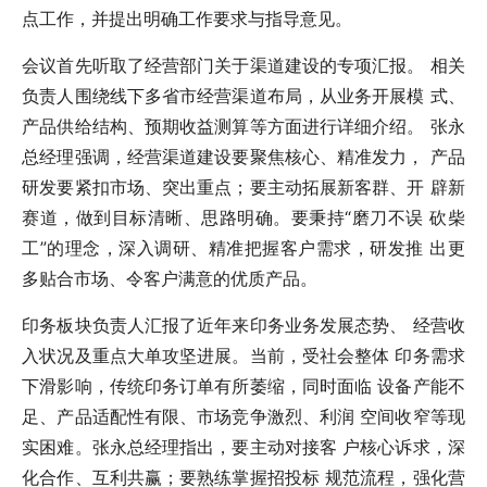
点工作，并提出明确工作要求与指导意见。
会议首先听取了经营部门关于渠道建设的专项汇报。 相关
负责人围绕线下多省市经营渠道布局，从业务开展模 式、
产品供给结构、预期收益测算等方面进行详细介绍。 张永
总经理强调，经营渠道建设要聚焦核心、精准发力， 产品
研发要紧扣市场、突出重点；要主动拓展新客群、开 辟新
赛道，做到目标清晰、思路明确。要秉持“磨刀不误 砍柴
工”的理念，深入调研、精准把握客户需求，研发推 出更
多贴合市场、令客户满意的优质产品。
印务板块负责人汇报了近年来印务业务发展态势、 经营收
入状况及重点大单攻坚进展。当前，受社会整体 印务需求
下滑影响，传统印务订单有所萎缩，同时面临 设备产能不
足、产品适配性有限、市场竞争激烈、利润 空间收窄等现
实困难。张永总经理指出，要主动对接客 户核心诉求，深
化合作、互利共赢；要熟练掌握招投标 规范流程，强化营